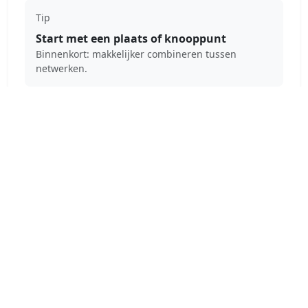
Tip
Start met een plaats of knooppunt
Binnenkort: makkelijker combineren tussen
netwerken.
Ook onderweg gebruiken
Download de RouteNetwerk app voor navigatie en
route-informatie.